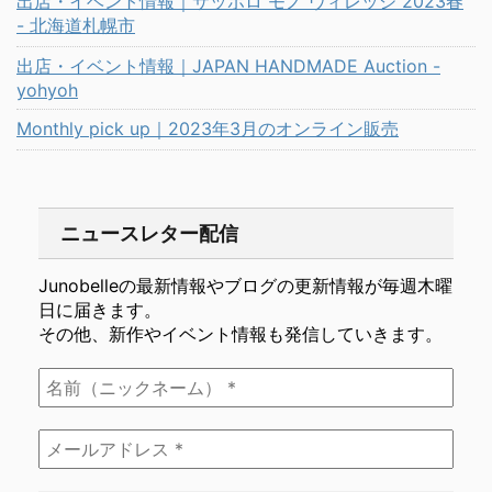
出店・イベント情報｜サッポロ モノ ヴィレッジ 2023春
- 北海道札幌市
出店・イベント情報｜JAPAN HANDMADE Auction -
yohyoh
Monthly pick up｜2023年3月のオンライン販売
ニュースレター配信
Junobelleの最新情報やブログの更新情報が毎週木曜
日に届きます。
その他、新作やイベント情報も発信していきます。
名
前
（ニ
メ
ッ
ー
ク
ル