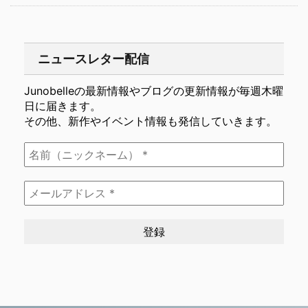
ニュースレター配信
Junobelleの最新情報やブログの更新情報が毎週木曜
日に届きます。
その他、新作やイベント情報も発信していきます。
名
前
（ニ
メ
ッ
ー
ク
ル
ネ
ア
ー
ド
ム）
レ
*
ス
*