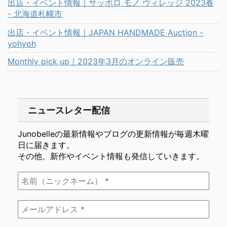
出店・イベント情報｜サッポロ モノ ヴィレッジ 2023春
- 北海道札幌市
出店・イベント情報｜JAPAN HANDMADE Auction -
yohyoh
Monthly pick up｜2023年3月のオンライン販売
ニュースレター配信
Junobelleの最新情報やブログの更新情報が毎週木曜
日に届きます。
その他、新作やイベント情報も発信していきます。
名
前
（ニ
メ
ッ
ー
ク